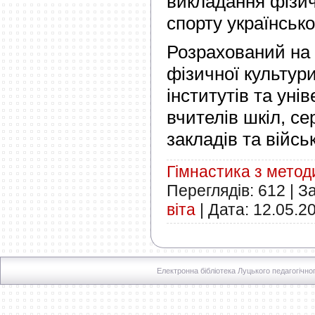
викладання фізич
спорту українськ
Розрахований на 
фізичної культури
інститутів та унів
вчителів шкіл, с
закладів та війс
Гімнастика з мето
Переглядів:
612
|
З
віта
|
Дата:
12.05.2
Електронна бібліотека Луцького педагогічно