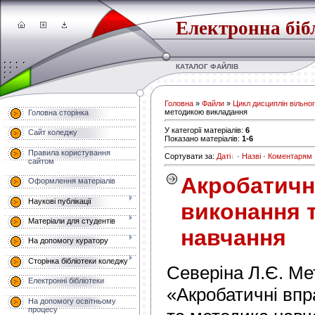
Електронна біб
КАТАЛОГ ФАЙЛІВ
Головна
»
Файли
»
Цикл дисциплін вільно
методикою викладання
Головна сторінка
У категорії матеріалів
:
6
Сайт коледжу
Показано матеріалів
:
1-6
Правила користування
Сортувати за
:
Даті
·
Назві
·
Коментарям
сайтом
Акробатичні
Оформлення матеріалів
Наукові публікації
виконання 
Матеріали для студентів
навчання
На допомогу куратору
Сторінка бібліотеки коледжу
Северіна Л.Є. Ме
Електронні бібліотеки
«Акробатичні впр
На допомогу освітньому
процесу