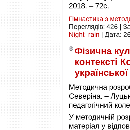
2018. – 72с.
Гімнастика з мето
Переглядів:
426
|
З
Night_rain
|
Дата:
2
Фізична кул
контексті К
української
Методична розроб
Северіна. – Луць
педагогічний коле
У методичній роз
матеріал у відпов