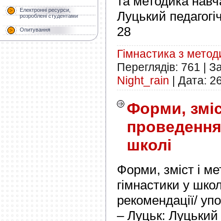
та методика навч
Електронні ресурси,
Луцький педагогіч
розроблені студентами
28
Опитування
Гімнастика з мето
Переглядів:
761
|
З
Night_rain
|
Дата:
2
Форми, зміс
проведення
школі
Форми, зміст і м
гімнастики у школ
рекомендації/ уп
– Луцьк: Луцький