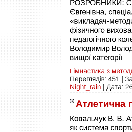
РОЗРОБНИКИ: Се
Євгенівна, спеціал
«викладач-метод
фізичного вихова
педагогічного кол
Володимир Волод
вищої категорії
Гімнастика з мето
Переглядів:
451
|
З
Night_rain
|
Дата:
2
Атлетична 
Ковальчук В. В. 
як система спорт