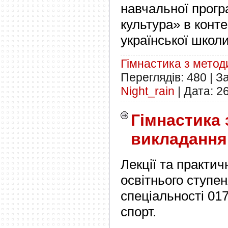
навчальної прогр
культура» в конте
української школи
Гімнастика з мето
Переглядів:
480
|
З
Night_rain
|
Дата:
2
Гімнастика
викладання
Лекції та практич
освітнього ступе
спеціальності 017
спорт.