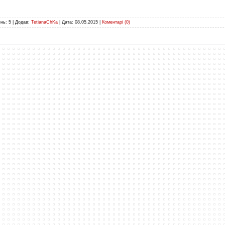
нь:
5
|
Додав:
TetianaChKa
|
Дата:
08.05.2015
|
Коментарі (0)