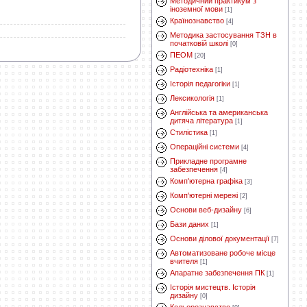
Методичний практикум з
іноземної мови
[1]
Країнознавство
[4]
Методика застосування ТЗН в
початковій школі
[0]
ПЕОМ
[20]
Радіотехніка
[1]
Історія педагогіки
[1]
Лексикологія
[1]
Англійська та американська
дитяча література
[1]
Стилістика
[1]
Операційні системи
[4]
Прикладне програмне
забезпечення
[4]
Комп'ютерна графіка
[3]
Комп'ютерні мережі
[2]
Основи веб-дизайну
[6]
Бази даних
[1]
Основи ділової документації
[7]
Автоматизоване робоче місце
вчителя
[1]
Апаратне забезпечення ПК
[1]
Історія мистецтв. Історія
дизайну
[0]