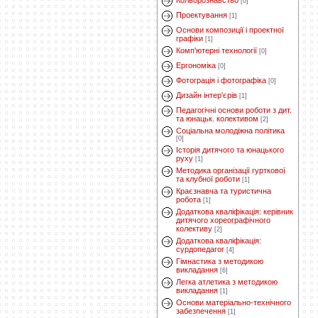
Кольорознавство
[0]
Проектування
[1]
Основи композиції і проектної
графіки
[1]
Комп'ютерні технології
[0]
Ергономіка
[0]
Фотограція і фотографіка
[0]
Дизайн інтер'єрів
[1]
Педагогічні основи роботи з дит.
та юнацьк. колективом
[2]
Соціальна молодіжна політика
[0]
Історія дитячого та юнацького
руху
[1]
Методика організації гурткової
та клубної роботи
[1]
Краєзнавча та туристична
робота
[1]
Додаткова кваліфікація: керівник
дитячого хореографічного
колективу
[2]
Додаткова кваліфікація:
сурдопедагог
[4]
Гімнастика з методикою
викладання
[6]
Легка атлетика з методикою
викладання
[1]
Основи матеріально-технічного
забезпечення
[1]