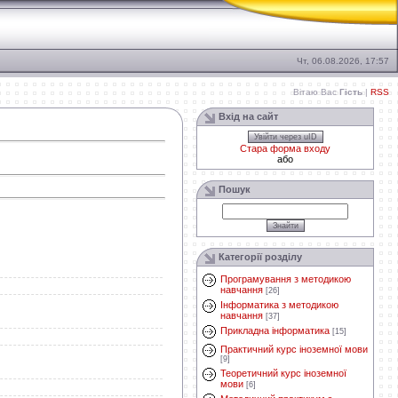
Чт, 06.08.2026, 17:57
Вітаю Вас
Гість
|
RSS
Вхід на сайт
Увійти через uID
Стара форма входу
або
Пошук
Категорії розділу
Програмування з методикою
навчання
[26]
Інформатика з методикою
навчання
[37]
Прикладна інформатика
[15]
Практичний курс іноземної мови
[9]
Теоретичний курс іноземної
мови
[6]