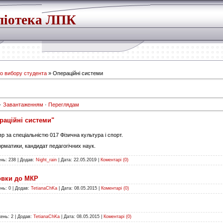
ліотека ЛПК
го вибору студента
» Операційні системи
·
Завантаженням
·
Переглядам
раційні системи"
р за спеціальністю 017 Фізична культура і спорт.
матики, кандидат педагогічних наук.
нь:
238
|
Додав:
Night_rain
|
Дата:
22.05.2019
|
Коментарі (0)
овки до МКР
нь:
0
|
Додав:
TetianaChKa
|
Дата:
08.05.2015
|
Коментарі (0)
ень:
2
|
Додав:
TetianaChKa
|
Дата:
08.05.2015
|
Коментарі (0)