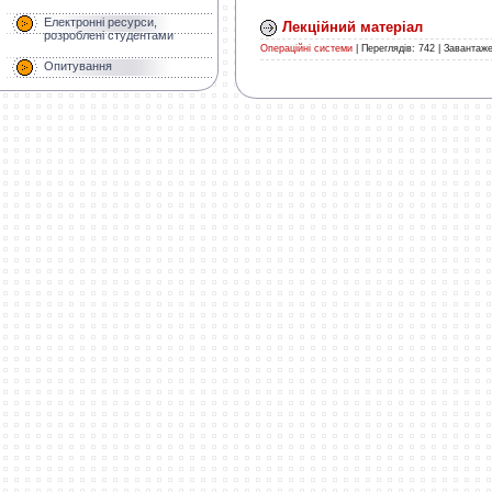
Електронні ресурси,
Лекційний матеріал
розроблені студентами
Операційні системи
|
Переглядів:
742
|
Завантаже
Опитування