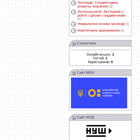
Логопедія. Спецметодика
розвитку мовлення
[2]
Логопсихологія. Арттерапія у
роботі з дітьми з вадами мови
[1]
Неврологічні основи логопедії
[1]
Комп'ютерне аранжування
[0]
Статистика
Онлайн всього:
1
Гостей:
1
Користувачів:
0
Сайт МОН
Сайт НУШ