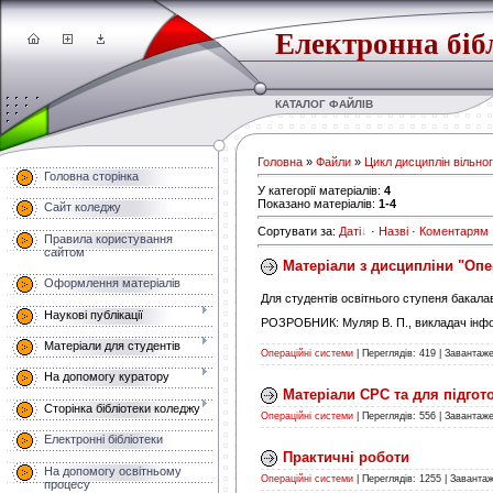
Електронна біб
КАТАЛОГ ФАЙЛІВ
Головна
»
Файли
»
Цикл дисциплін вільно
Головна сторінка
У категорії матеріалів
:
4
Показано матеріалів
:
1-4
Сайт коледжу
Сортувати за
:
Даті
·
Назві
·
Коментарям
Правила користування
сайтом
Матеріали з дисципліни "Опе
Оформлення матеріалів
Для студентів освітнього ступеня бакалав
Наукові публікації
РОЗРОБНИК: Муляр В. П., викладач інфор
Матеріали для студентів
Операційні системи
|
Переглядів:
419
|
Завантаже
На допомогу куратору
Матеріали СРС та для підгот
Сторінка бібліотеки коледжу
Операційні системи
|
Переглядів:
556
|
Завантаже
Електронні бібліотеки
Практичні роботи
На допомогу освітньому
Операційні системи
|
Переглядів:
1255
|
Завантаж
процесу