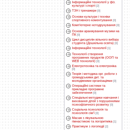
Інформаційні технології у фіз.
культурі і спорті
[2]
ТЗН і тренажери
[0]
Основи культури і техніки
спортивного коментування
[0]
Комп'ютерне нотодрукування
[0]
Основи аранжування музики на
ПК
[0]
Цикл дисциплін вільного вибору
студента (Дошкільна освіта)
[0]
Інформаційні технології
[1]
Технології створення
програмних продуктів (ООП та
WEB технології)
[0]
Електротехніка та електроніка
[0]
Теорія і методика орг. роботи з
громадськими дит. та
молодіжними організаціями
[0]
Операційні системи та
прикладне програмне
забезпечення
[0]
Спеціальні методики навчання і
виховання дітей з порушеннями
психофізичного розвитку
[0]
Соціальна психологія та
психологія сім'ї
[0]
Масаж з лікувальною
гімнастикою та логоритміка
[1]
Практикум з логопедії
[2]