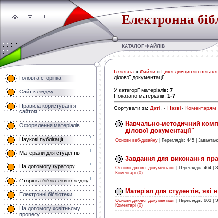
Електронна біб
КАТАЛОГ ФАЙЛІВ
Головна
»
Файли
»
Цикл дисциплін вільно
ділової документації
Головна сторінка
У категорії матеріалів
:
7
Сайт коледжу
Показано матеріалів
:
1-7
Правила користування
Сортувати за
:
Даті
·
Назві
·
Коментарям
сайтом
Навчально-методичний компл
Оформлення матеріалів
ділової документації"
Наукові публікації
Основи веб-дизайну
|
Переглядів:
445
|
Завантаж
Матеріали для студентів
Завдання для виконання пра
На допомогу куратору
Основи ділової документації
|
Переглядів:
464
|
З
Коментарі (0)
Сторінка бібліотеки коледжу
Матеріал для студентів, які
Електронні бібліотеки
Основи ділової документації
|
Переглядів:
603
|
З
Коментарі (0)
На допомогу освітньому
процесу