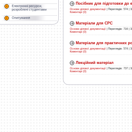
Посібник для підготовки до 
Електронні ресурси,
розроблені студентами
Основи ділової документації
|
Переглядів:
574
|
З
Коментарі (0)
Опитування
Матеріали для СРС
Основи ділової документації
|
Переглядів:
716
|
З
Коментарі (0)
Матеріали для практичних ро
Основи ділової документації
|
Переглядів:
574
|
З
Коментарі (0)
Лекційний матеріал
Основи ділової документації
|
Переглядів:
737
|
З
Коментарі (0)