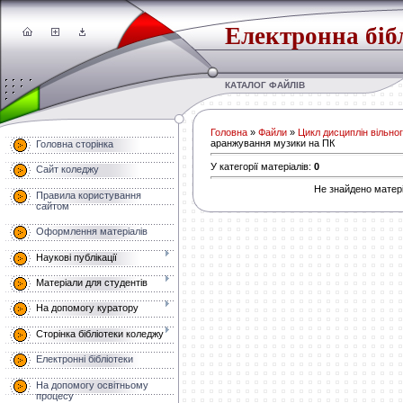
Електронна біб
КАТАЛОГ ФАЙЛІВ
Головна
»
Файли
»
Цикл дисциплін вільно
аранжування музики на ПК
Головна сторінка
У категорії матеріалів
:
0
Сайт коледжу
Не знайдено матері
Правила користування
сайтом
Оформлення матеріалів
Наукові публікації
Матеріали для студентів
На допомогу куратору
Сторінка бібліотеки коледжу
Електронні бібліотеки
На допомогу освітньому
процесу