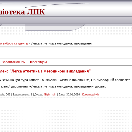
ліотека ЛПК
го вибору студента
» Легка атлетика з методикою викладання
·
Завантаженням
·
Переглядам
екс "Легка атлетика з методикою викладання"
17 Фізична культура і спорт і 5.01020101 Фізичне виховання*, ОКР молодший спеціаліст.
чальної дисципліни «Легка атлетика з методикою викладання», доцент.
дів:
562
|
Завантажень:
1
|
Додав:
Night_rain
|
Дата:
30.01.2019
|
Коментарі (0)