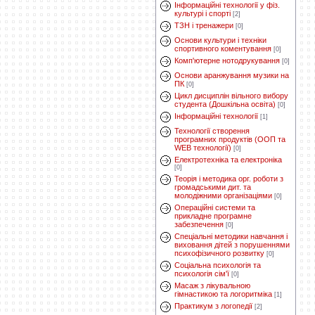
Інформаційні технології у фіз.
культурі і спорті
[2]
ТЗН і тренажери
[0]
Основи культури і техніки
спортивного коментування
[0]
Комп'ютерне нотодрукування
[0]
Основи аранжування музики на
ПК
[0]
Цикл дисциплін вільного вибору
студента (Дошкільна освіта)
[0]
Інформаційні технології
[1]
Технології створення
програмних продуктів (ООП та
WEB технології)
[0]
Електротехніка та електроніка
[0]
Теорія і методика орг. роботи з
громадськими дит. та
молодіжними організаціями
[0]
Операційні системи та
прикладне програмне
забезпечення
[0]
Спеціальні методики навчання і
виховання дітей з порушеннями
психофізичного розвитку
[0]
Соціальна психологія та
психологія сім'ї
[0]
Масаж з лікувальною
гімнастикою та логоритміка
[1]
Практикум з логопедії
[2]