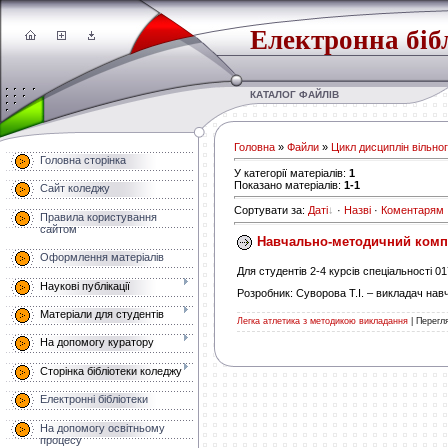
Електронна біб
КАТАЛОГ ФАЙЛІВ
Головна
»
Файли
»
Цикл дисциплін вільно
Головна сторінка
У категорії матеріалів
:
1
Показано матеріалів
:
1-1
Сайт коледжу
Сортувати за
:
Даті
·
Назві
·
Коментарям
Правила користування
сайтом
Навчально-методичний компл
Оформлення матеріалів
Для студентів 2-4 курсів спеціальності 0
Наукові публікації
Розробник: Суворова Т.І. – викладач нав
Матеріали для студентів
Легка атлетика з методикою викладання
|
Перегля
На допомогу куратору
Сторінка бібліотеки коледжу
Електронні бібліотеки
На допомогу освітньому
процесу