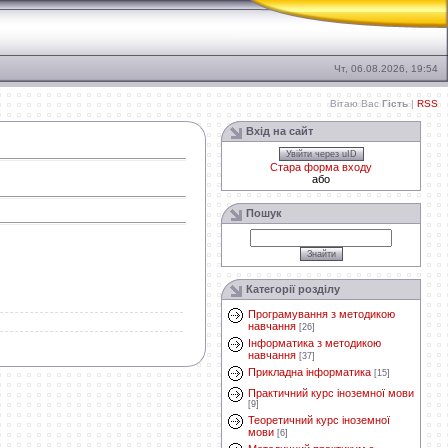
Чт, 06.08.2026, 19:54
Вітаю Вас
Гість
|
RSS
Вхід на сайт
Увійти через uID
Стара форма входу
або
Пошук
Категорії розділу
Програмування з методикою
навчання
[26]
Інформатика з методикою
навчання
[37]
Прикладна інформатика
[15]
Практичний курс іноземної мови
[9]
Теоретичний курс іноземної
мови
[6]