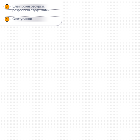
Електронні ресурси,
розроблені студентами
Опитування