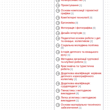
Кольорознавство
[0]
Проектування
[1]
Основи композиції і проектної
графіки
[1]
Комп'ютерні технології
[0]
Ергономіка
[0]
Фотограція і фотографіка
[0]
Дизайн інтер'єрів
[1]
Педагогічні основи роботи з дит.
та юнацьк. колективом
[2]
Соціальна молодіжна політика
[0]
Історія дитячого та юнацького
руху
[1]
Методика організації гурткової
та клубної роботи
[1]
Краєзнавча та туристична
робота
[1]
Додаткова кваліфікація: керівник
дитячого хореографічного
колективу
[2]
Додаткова кваліфікація:
сурдопедагог
[4]
Гімнастика з методикою
викладання
[6]
Легка атлетика з методикою
викладання
[1]
Основи матеріально-технічного
забезпечення
[1]