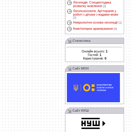
Логопедія. Спецметодика
розвитку мовлення
[2]
Логопсихологія. Арттерапія у
роботі з дітьми з вадами мови
[1]
Неврологічні основи логопедії
[1]
Комп'ютерне аранжування
[0]
Статистика
Онлайн всього:
1
Гостей:
1
Користувачів:
0
Сайт МОН
Сайт НУШ