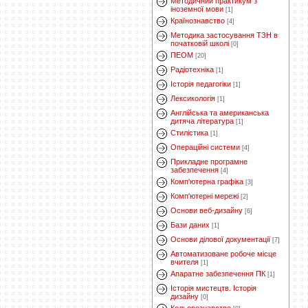
Методичний практикум з
іноземної мови
[1]
Країнознавство
[4]
Методика застосування ТЗН в
початковій школі
[0]
ПЕОМ
[20]
Радіотехніка
[1]
Історія педагогіки
[1]
Лексикологія
[1]
Англійська та американська
дитяча література
[1]
Стилістика
[1]
Операційні системи
[4]
Прикладне програмне
забезпечення
[4]
Комп'ютерна графіка
[3]
Комп'ютерні мережі
[2]
Основи веб-дизайну
[6]
Бази даних
[1]
Основи ділової документації
[7]
Автоматизоване робоче місце
вчителя
[1]
Апаратне забезпечення ПК
[1]
Історія мистецтв. Історія
дизайну
[0]