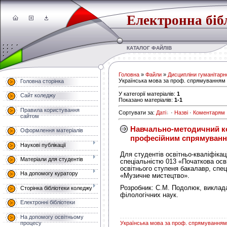
Електронна біб
КАТАЛОГ ФАЙЛІВ
Головна
»
Файли
»
Дисципліни гуманітарно
Українська мова за проф. спрямуванням
Головна сторінка
У категорії матеріалів
:
1
Сайт коледжу
Показано матеріалів
:
1-1
Правила користування
Сортувати за
:
Даті
·
Назві
·
Коментарям
сайтом
Навчально-методичний ко
Оформлення матеріалів
професійним спрямуван
Наукові публікації
Для студентів освітньо-кваліфікац
Матеріали для студентів
спеціальністю 013 «Початкова осві
освітнього ступеня бакалавр, спец
На допомогу куратору
«Музичне мистецтво».
Розробник: С.М. Подолюк, виклад
Сторінка бібліотеки коледжу
філологічних наук.
Електронні бібліотеки
На допомогу освітньому
процесу
Українська мова за проф. спрямуванням