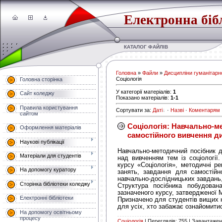
Електронна біб
КАТАЛОГ ФАЙЛІВ
Головна
»
Файли
»
Дисципліни гуманітарно
Соціологія
Головна сторінка
У категорії матеріалів
:
1
Сайт коледжу
Показано матеріалів
:
1-1
Правила користування
Сортувати за
:
Даті
·
Назві
·
Коментарям
сайтом
Соціологія: Навчально-м
Оформлення матеріалів
самостійного вивчення д
Наукові публікації
Навчально-методичний посібник 
Матеріали для студентів
над вивченням тем із соціології
курсу «Соціологія», методичні р
На допомогу куратору
занять, завдання для самостійн
навчально-дослідницьких завдань,
Сторінка бібліотеки коледжу
Структура посібника побудован
зазначеного курсу, затвердженої М
Електронні бібліотеки
Призначено для студентів вищих н
для усіх, хто забажає ознайомитис
На допомогу освітньому
процесу
Соціологія
|
Переглядів:
755
|
Завантажен