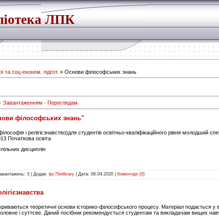
ліотека ЛПК
ї та соц-економ. підгот.
» Основи філософських знань
·
Завантаженням
·
Переглядам
снови філософських знань"
лософія і релігієзнавство)для студентів освітньо-кваліфікаційного рівня молодший спец
013 Початкова освіта
пільних дисциплін
авантажень:
3
|
Додав:
lpc70elibrary
|
Дата:
06.04.2020
|
Коментарі (0)
елігієзнавства
иваються теоретичні основи історико-філософського процесу. Матеріал подається у в
ловне і суттєве. Даний посібник рекомендується студентам та викладачам вищих навчал