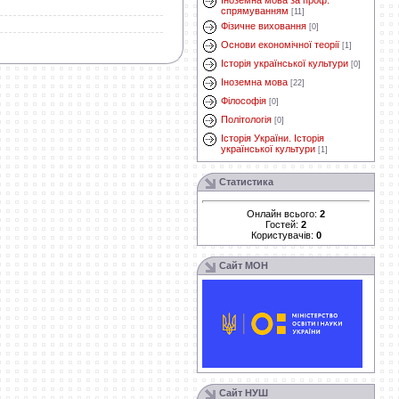
Іноземна мова за проф.
спрямуванням
[11]
Фізичне виховання
[0]
Основи економічної теорії
[1]
Історія української культури
[0]
Іноземна мова
[22]
Філософія
[0]
Політологія
[0]
Історія України. Історія
української культури
[1]
Статистика
Онлайн всього:
2
Гостей:
2
Користувачів:
0
Сайт МОН
Сайт НУШ