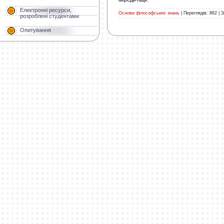
Електронні ресурси,
Основи філософських знань
|
Переглядів:
862
|
З
розроблені студентами
Опитування