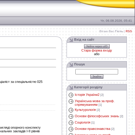
Чт, 06.08.2026, 05:41
Вітаю Вас
Гість
|
RSS
Вхід на сайт
Увійти через uID
Стара форма входу
або
Пошук
іаліст за спеціальністю 025
Категорії розділу
Історія України2
[2]
Українська мова за проф.
спрямуванням
[1]
Культурологія
[2]
Основи філософських знань
[2]
Соціологія
[1]
игляді опорного конспекту
Основи правознавства
[2]
ьних закладів І-ІІ рівнів