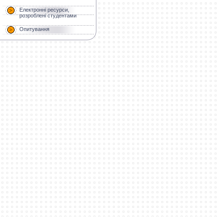
Електронні ресурси,
розроблені студентами
Опитування