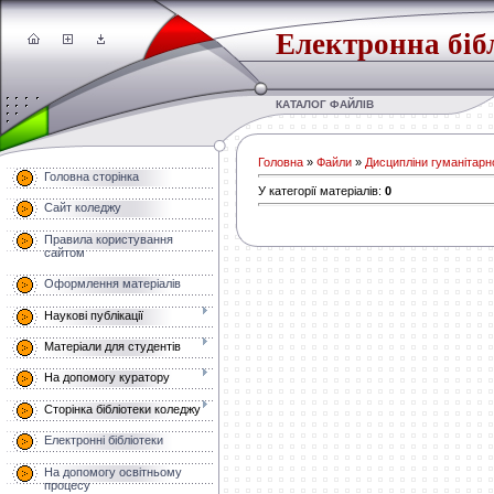
Електронна біб
КАТАЛОГ ФАЙЛІВ
Головна
»
Файли
»
Дисципліни гуманітарно
Головна сторінка
У категорії матеріалів
:
0
Сайт коледжу
Правила користування
сайтом
Оформлення матеріалів
Наукові публікації
Матеріали для студентів
На допомогу куратору
Сторінка бібліотеки коледжу
Електронні бібліотеки
На допомогу освітньому
процесу