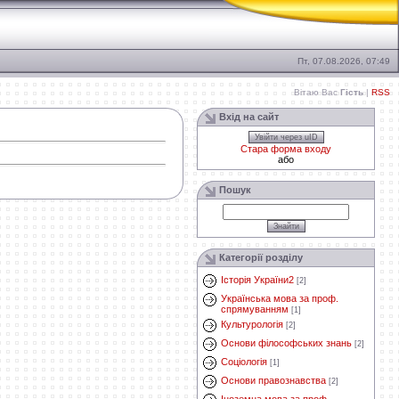
Пт, 07.08.2026, 07:49
Вітаю Вас
Гість
|
RSS
Вхід на сайт
Увійти через uID
Стара форма входу
або
Пошук
Категорії розділу
Історія України2
[2]
Українська мова за проф.
спрямуванням
[1]
Культурологія
[2]
Основи філософських знань
[2]
Соціологія
[1]
Основи правознавства
[2]