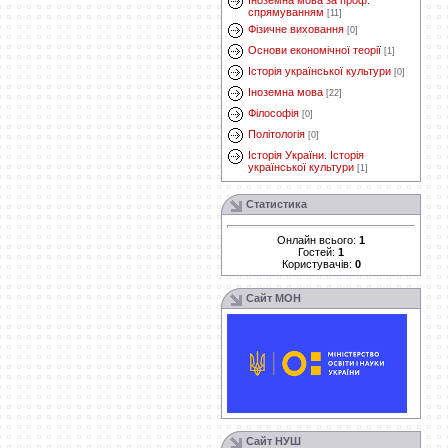
Іноземна мова за проф.
спрямуванням
[11]
Фізичне виховання
[0]
Основи економічної теорії
[1]
Історія української культури
[0]
Іноземна мова
[22]
Філософія
[0]
Політологія
[0]
Історія України. Історія
української культури
[1]
Статистика
Онлайн всього:
1
Гостей:
1
Користувачів:
0
Сайт МОН
Сайт НУШ