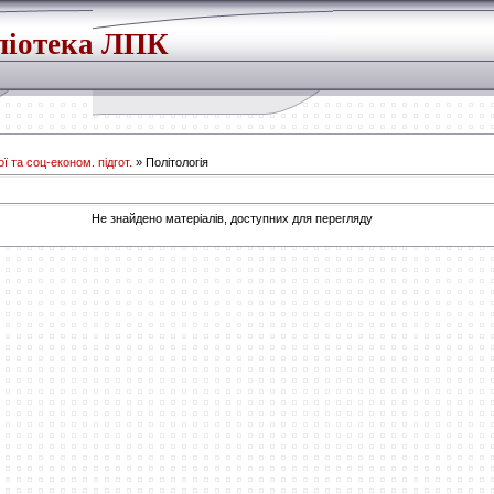
ліотека ЛПК
ї та соц-економ. підгот.
» Політологія
Не знайдено матеріалів, доступних для перегляду