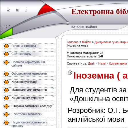
Електронна біб
КАТАЛОГ ФАЙЛІВ
Головна
»
Файли
»
Дисципліни гуманітарно
Іноземна мова
Головна сторінка
У категорії матеріалів
:
22
Сайт коледжу
Показано матеріалів
:
1-8
Правила користування
Сортувати за
:
Даті
·
Назві
·
Коментарям
сайтом
Іноземна ( 
Оформлення матеріалів
Наукові публікації
Для студентів за
Матеріали для студентів
«Дошкільна освіт
На допомогу куратору
Сторінка бібліотеки коледжу
Розробник:
О.Г. 
Електронні бібліотеки
англійської мови
На допомогу освітньому
процесу