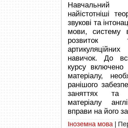
Навчальний 
найістотніші тео
звукові та інтона
мови, систему в
розвиток т
артикуляційни
навичок. До вст
курсу включено 
матеріалу, необ
ранішого забезп
заняттях та 
матеріалу анг
вправи на його за
Іноземна мова
|
Пер