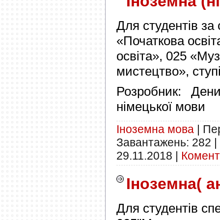
Іноземна (н
Для студентів за
«Початкова освіт
освіта», 025 «Му
мистецтво», ступ
Розробник: Дени
німецької мови
Іноземна мова
|
Пер
Завантажень:
282
|
29.11.2018
|
Комента
Іноземна( а
Для студентів сп