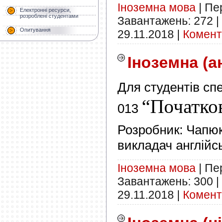
Іноземна мова
|
Пер
Електронні ресурси,
розроблені студентами
Завантажень:
272
|
Опитування
29.11.2018
|
Комента
Іноземна (а
Для студентів спе
“Початков
013
Розробник: Чапюк
викладач англійс
Іноземна мова
|
Пер
Завантажень:
300
|
29.11.2018
|
Комента