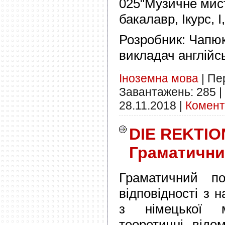
025"Музичне мис
бакалавр, Iкурс, I,
Розробник:
Чапюк
викладач англійс
Іноземна мова
|
Пер
Завантажень:
285
|
28.11.2018
|
Комента
DIE REKTIO
Граматични
Граматичний по
відповідності з
з німецької 
теоретичні відо