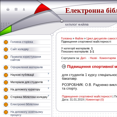
Електронна біб
КАТАЛОГ ФАЙЛІВ
Головна
»
Файли
»
Цикл дисциплін самост
Підвищення спортивної майстерності
Головна сторінка
У категорії матеріалів
:
1
Сайт коледжу
Показано матеріалів
:
1-1
Правила користування
Сортувати за
:
Даті
·
Назві
·
Коментарям
сайтом
Підвищення спортивної ма
Оформлення матеріалів
Наукові публікації
для студентів 1 курсу спеціальнос
бакалавр.
Матеріали для студентів
РОЗРОБНИК: О.В. Радченко виклад
та спорту.
На допомогу куратору
Підвищення спортивної майстерності
|
Пе
Сторінка бібліотеки коледжу
Дата:
31.01.2019
|
Коментарі (0)
Електронні бібліотеки
На допомогу освітньому
процесу