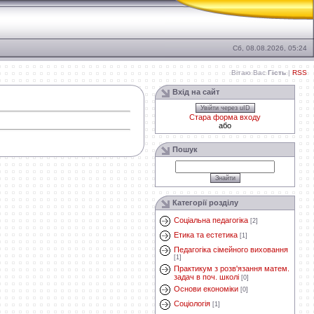
Сб, 08.08.2026, 05:24
Вітаю Вас
Гість
|
RSS
Вхід на сайт
Увійти через uID
Стара форма входу
або
Пошук
Категорії розділу
Соціальна педагогіка
[2]
Етика та естетика
[1]
Педагогіка сімейного виховання
[1]
Практикум з розв'язання матем.
задач в поч. школі
[0]
Основи економіки
[0]
Соціологія
[1]