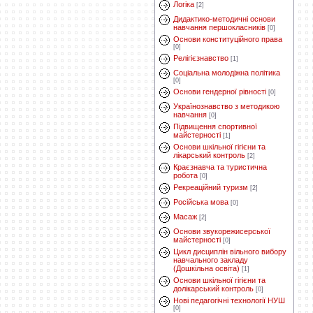
Логіка
[2]
Дидактико-методичні основи
навчання першокласників
[0]
Основи конституційного права
[0]
Релігієзнавство
[1]
Соціальна молодіжна політика
[0]
Основи гендерної рівності
[0]
Українознавство з методикою
навчання
[0]
Підвищення спортивної
майстерності
[1]
Основи шкільної гігієни та
лікарський контроль
[2]
Краєзнавча та туристична
робота
[0]
Рекреаційний туризм
[2]
Російська мова
[0]
Масаж
[2]
Основи звукорежисерської
майстерності
[0]
Цикл дисциплін вільного вибору
навчального закладу
(Дошкільна освіта)
[1]
Основи шкільної гігієни та
долікарський контроль
[0]
Нові педагогічні технології НУШ
[0]