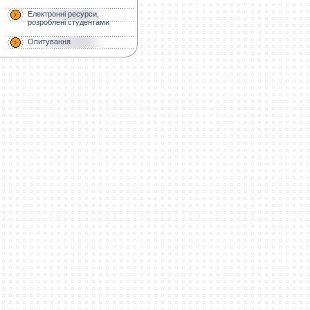
Електронні ресурси,
розроблені студентами
Опитування