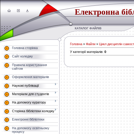
Електронна біб
КАТАЛОГ ФАЙЛІВ
Головна
»
Файли
»
Цикл дисциплін самост
Головна сторінка
У категорії матеріалів
:
0
Сайт коледжу
Правила користування
сайтом
Оформлення матеріалів
Наукові публікації
Матеріали для студентів
На допомогу куратору
Сторінка бібліотеки коледжу
Електронні бібліотеки
На допомогу освітньому
процесу