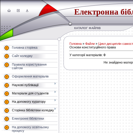
Електронна біб
КАТАЛОГ ФАЙЛІВ
Головна
»
Файли
»
Цикл дисциплін самост
Основи конституційного права
Головна сторінка
У категорії матеріалів
:
0
Сайт коледжу
Не знайдено матері
Правила користування
сайтом
Оформлення матеріалів
Наукові публікації
Матеріали для студентів
На допомогу куратору
Сторінка бібліотеки коледжу
Електронні бібліотеки
На допомогу освітньому
процесу