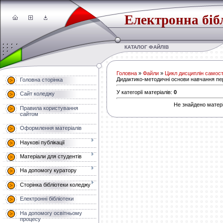
Електронна біб
КАТАЛОГ ФАЙЛІВ
Головна
»
Файли
»
Цикл дисциплін самост
Дидактико-методичні основи навчання пе
Головна сторінка
У категорії матеріалів
:
0
Сайт коледжу
Не знайдено матері
Правила користування
сайтом
Оформлення матеріалів
Наукові публікації
Матеріали для студентів
На допомогу куратору
Сторінка бібліотеки коледжу
Електронні бібліотеки
На допомогу освітньому
процесу