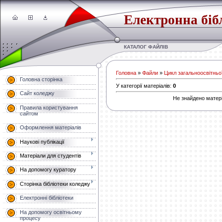
Електронна біб
КАТАЛОГ ФАЙЛІВ
Головна
»
Файли
»
Цикл загальноосвітньої
Головна сторінка
У категорії матеріалів
:
0
Сайт коледжу
Не знайдено матері
Правила користування
сайтом
Оформлення матеріалів
Наукові публікації
Матеріали для студентів
На допомогу куратору
Сторінка бібліотеки коледжу
Електронні бібліотеки
На допомогу освітньому
процесу