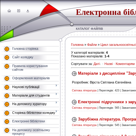
Електронна біб
КАТАЛОГ ФАЙЛІВ
Головна
»
Файли
»
Цикл загальноосвітньої
Головна сторінка
У категорії матеріалів
:
4
Показано матеріалів
:
1-4
Сайт коледжу
Сортувати за
:
Даті
·
Назві
·
Коментарям
Правила користування
сайтом
Матеріали з дисципліни "Зар
Оформлення матеріалів
Розробник: Вірста Світлана Євгеніївна
Наукові публікації
Світова література
|
Переглядів:
423
|
Завантаже
Матеріали для студентів
Електронні підручники з зар
На допомогу куратору
Світова література
|
Переглядів:
565
|
Завантаже
Сторінка бібліотеки коледжу
Зарубіжна література. Прогр
Електронні бібліотеки
Світова література
|
Переглядів:
545
|
Завантаже
На допомогу освітньому
процесу