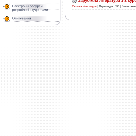
Зарубіжна література 1-2 кур
Електронні ресурси,
Світова література
|
Переглядів:
594
|
Завантаже
розроблені студентами
Опитування