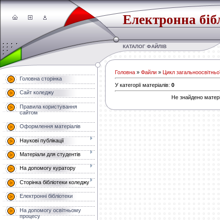
Електронна біб
КАТАЛОГ ФАЙЛІВ
Головна
»
Файли
»
Цикл загальноосвітньої
Головна сторінка
У категорії матеріалів
:
0
Сайт коледжу
Не знайдено матері
Правила користування
сайтом
Оформлення матеріалів
Наукові публікації
Матеріали для студентів
На допомогу куратору
Сторінка бібліотеки коледжу
Електронні бібліотеки
На допомогу освітньому
процесу