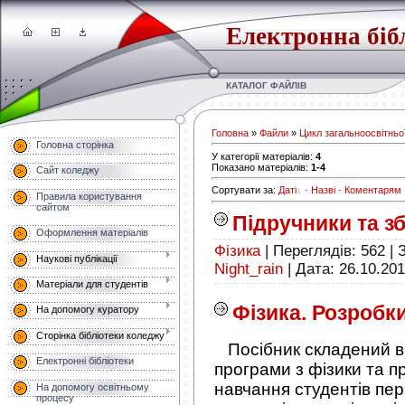
Електронна біб
КАТАЛОГ ФАЙЛІВ
Головна
»
Файли
»
Цикл загальноосвітньої
Головна сторінка
У категорії матеріалів
:
4
Показано матеріалів
:
1-4
Сайт коледжу
Сортувати за
:
Даті
·
Назві
·
Коментарям
Правила користування
сайтом
Підручники та зб
Оформлення матеріалів
Фізика
|
Переглядів:
562
|
Наукові публікації
Night_rain
|
Дата:
26.10.20
Матеріали для студентів
Фізика. Розробк
На допомогу куратору
Сторінка бібліотеки коледжу
Посібник складений ві
Електронні бібліотеки
програми з фізики та п
навчання студентів пер
На допомогу освітньому
процесу