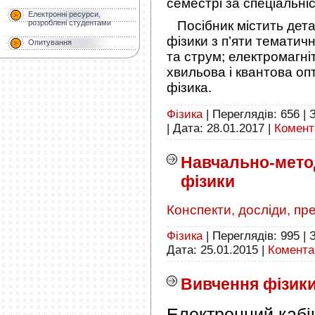
семестрі за спеціальні
Електронні ресурси,
розроблені студентами
Посібник містить детал
фізики з п’яти тематич
Опитування
та струм; електромагні
хвильова і квантова оп
фізика.
Фізика
|
Переглядів:
656
|
|
Дата:
28.01.2017
|
Комента
Навчально-мето
фізики
Конспекти, досліди, през
Фізика
|
Переглядів:
995
|
Дата:
25.01.2015
|
Коментар
Вивчення фізики
Електронний кабі