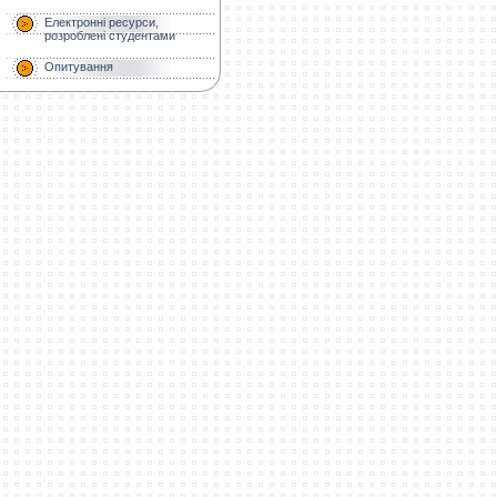
Електронні ресурси,
розроблені студентами
Опитування