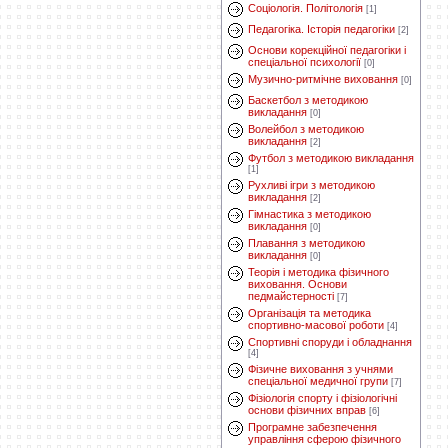
Соціологія. Політологія
[1]
Педагогіка. Історія педагогіки
[2]
Основи корекційної педагогіки і
спеціальної психології
[0]
Музично-ритмічне виховання
[0]
Баскетбол з методикою
викладання
[0]
Волейбол з методикою
викладання
[2]
Футбол з методикою викладання
[1]
Рухливі ігри з методикою
викладання
[2]
Гімнастика з методикою
викладання
[0]
Плавання з методикою
викладання
[0]
Теорія і методика фізичного
виховання. Основи
педмайстерності
[7]
Організація та методика
спортивно-масової роботи
[4]
Спортивні споруди і обладнання
[4]
Фізичне виховання з учнями
спеціальної медичної групи
[7]
Фізіологія спорту і фізіологічні
основи фізичних вправ
[6]
Програмне забезпечення
управління сферою фізичного