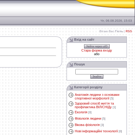
Чт, 06.08.2026, 15:03
Вітаю Вас
Гість
|
RSS
Вхід на сайт
Увійти через uID
Стара форма входу
або
Пошук
Категорії розділу
Анатомія людини з основами
спортивної морфології
[5]
Здоровий спосіб життя та
профілактика ВІЛ/СНІДу
[1]
Екологія
[0]
Фізіологія людини
[5]
Вікова фізіологія
[3]
Нові інформаційні технології
[0]