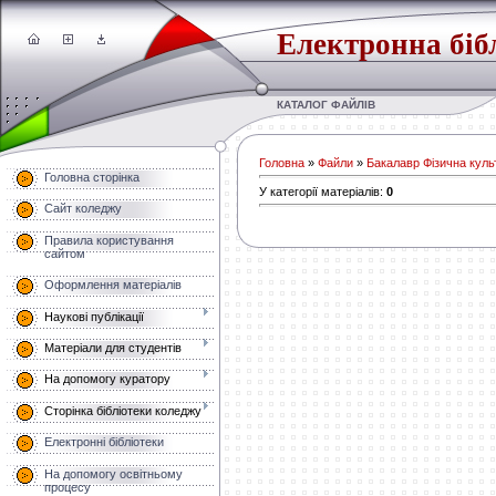
Електронна біб
КАТАЛОГ ФАЙЛІВ
Головна
»
Файли
»
Бакалавр Фізична культ
Головна сторінка
У категорії матеріалів
:
0
Сайт коледжу
Правила користування
сайтом
Оформлення матеріалів
Наукові публікації
Матеріали для студентів
На допомогу куратору
Сторінка бібліотеки коледжу
Електронні бібліотеки
На допомогу освітньому
процесу