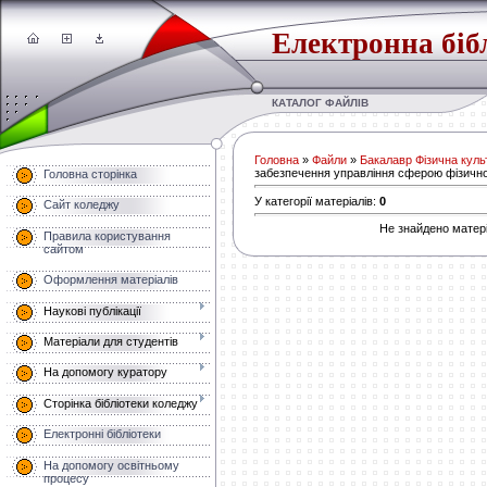
Електронна біб
КАТАЛОГ ФАЙЛІВ
Головна
»
Файли
»
Бакалавр Фізична культ
забезпечення управління сферою фізично
Головна сторінка
У категорії матеріалів
:
0
Сайт коледжу
Не знайдено матері
Правила користування
сайтом
Оформлення матеріалів
Наукові публікації
Матеріали для студентів
На допомогу куратору
Сторінка бібліотеки коледжу
Електронні бібліотеки
На допомогу освітньому
процесу