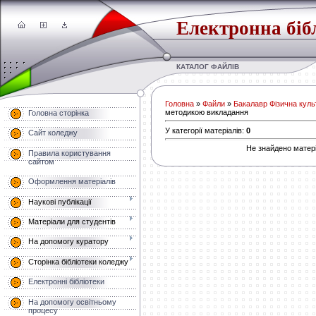
Електронна біб
КАТАЛОГ ФАЙЛІВ
Головна
»
Файли
»
Бакалавр Фізична культ
методикою викладання
Головна сторінка
У категорії матеріалів
:
0
Сайт коледжу
Не знайдено матері
Правила користування
сайтом
Оформлення матеріалів
Наукові публікації
Матеріали для студентів
На допомогу куратору
Сторінка бібліотеки коледжу
Електронні бібліотеки
На допомогу освітньому
процесу