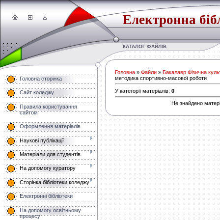
Електронна біб
КАТАЛОГ ФАЙЛІВ
Головна
»
Файли
»
Бакалавр Фізична культ
методика спортивно-масової роботи
Головна сторінка
У категорії матеріалів
:
0
Сайт коледжу
Не знайдено матері
Правила користування
сайтом
Оформлення матеріалів
Наукові публікації
Матеріали для студентів
На допомогу куратору
Сторінка бібліотеки коледжу
Електронні бібліотеки
На допомогу освітньому
процесу