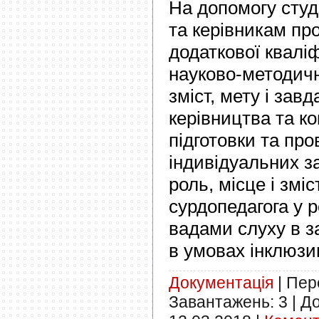
На допомогу сту
та керівникам про
додаткової кваліф
науково-методич
зміст, мету і зав
керівництва та к
підготовки та пр
індивідуальних з
роль, місце і зміс
сурдопедагога у р
вадами слуху в з
в умовах інклюзи
Документація
|
Пере
Завантажень:
3
|
До