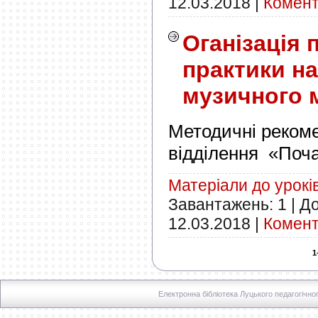
12.03.2018
|
Комент
Оганізація 
практики на
музичного 
Методичні рекоме
відділення «Поч
Матеріали до урокі
Завантажень:
1
|
До
12.03.2018
|
Комент
1
Електронна бібліотека Луцького педагогічно