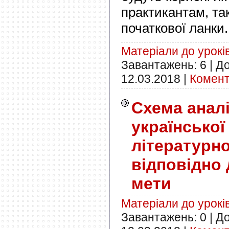
практикантам, та
початкової ланки.
Матеріали до урокі
Завантажень:
6
|
До
12.03.2018
|
Комент
Схема аналі
української
літературн
відповідно 
мети
Матеріали до урокі
Завантажень:
0
|
До