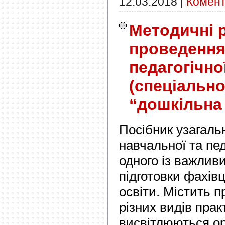
12.03.2018
|
Комент
Методичні 
проведення
педагогічно
(спеціально
“дошкільна 
Посібник узагальн
навчальної та пед
одного із важлив
підготовки фахівц
освіти. Містить 
різних видів прак
висвітлюються ор