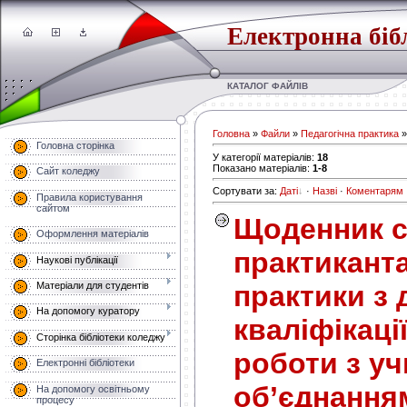
Електронна біб
КАТАЛОГ ФАЙЛІВ
Головна
»
Файли
»
Педагогічна практика
»
Головна сторінка
У категорії матеріалів
:
18
Показано матеріалів
:
1-8
Сайт коледжу
Сортувати за
:
Даті
·
Назві
·
Коментарям
Правила користування
сайтом
Щоденник с
Оформлення матеріалів
практиканта
Наукові публікації
Матеріали для студентів
практики з 
На допомогу куратору
кваліфікаці
Сторінка бібліотеки коледжу
роботи з у
Електронні бібліотеки
об’єднання
На допомогу освітньому
процесу