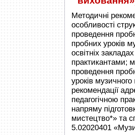
виховання»
Методичні рекоме
особливості стру
проведення пробн
пробних уроків м
освітніх заклада
практикантами; м
проведення пробн
уроків музичного
рекомендації адр
педагогічною пра
напряму підготов
мистецтво*» та с
5.02020401 «Муз