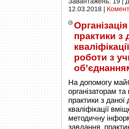
Завантажень:
19
|
Д
12.03.2018
|
Комент
Організація
практики з 
кваліфікаці
роботи з у
об’єднання
На допомогу майб
організаторам та
практики з даної 
кваліфікації вміщ
методичну інформ
завдання практик