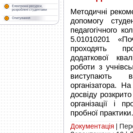
Електронні ресурси,
Методичні реком
розроблені студентами
Опитування
допомогу студен
педагогічного ко
5.01010201 «Поч
проходять п
додаткової квал
роботи з учнівс
виступають 
організатора. На
досвіду розкрито
організації і п
пробної практики
Документація
|
Пере