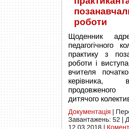
практиканта
позанавчал
роботи
Щоденник адре
педагогічного к
практику з поза
роботи і виступа
вчителя початко
керівника, 
продовженого 
дитячого колектив
Документація
|
Пере
Завантажень:
52
|
Д
12.03.2018
|
Комент