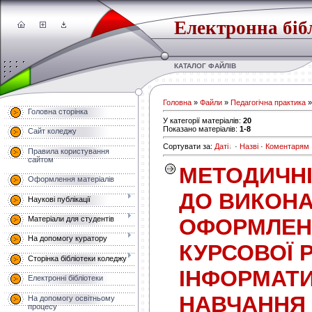
Електронна біб
КАТАЛОГ ФАЙЛІВ
Головна
»
Файли
»
Педагогічна практика
»
Головна сторінка
У категорії матеріалів
:
20
Показано матеріалів
:
1-8
Сайт коледжу
Сортувати за
:
Даті
·
Назві
·
Коментарям
Правила користування
сайтом
МЕТОДИЧНІ
Оформлення матеріалів
ДО ВИКОНА
Наукові публікації
Матеріали для студентів
ОФОРМЛЕНН
На допомогу куратору
КУРСОВОЇ 
Сторінка бібліотеки коледжу
ІНФОРМАТИ
Електронні бібліотеки
НАВЧАННЯ
На допомогу освітньому
процесу