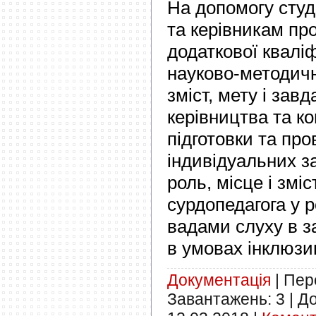
На допомогу сту
та керівникам про
додаткової кваліф
науково-методич
зміст, мету і зав
керівництва та к
підготовки та пр
індивідуальних з
роль, місце і зміс
сурдопедагога у р
вадами слуху в з
в умовах інклюзи
Документація
|
Пере
Завантажень:
3
|
До