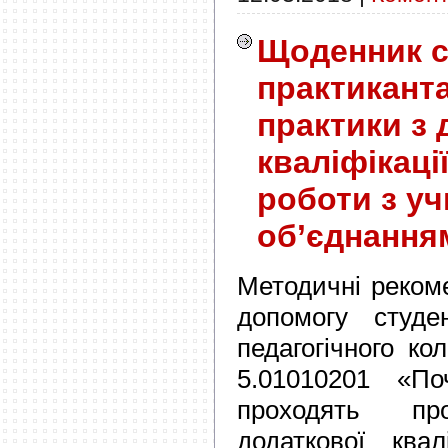
Щоденник с
практиканта
практики з 
кваліфікаці
роботи з у
об’єднання
Методичні реком
допомогу студен
педагогічного ко
5.01010201 «Поч
проходять п
додаткової квал