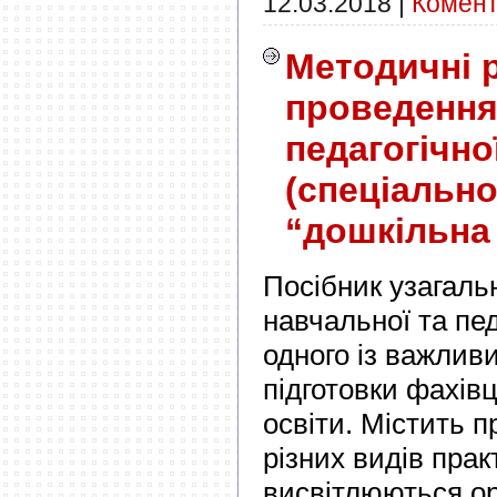
12.03.2018
|
Комент
Методичні 
проведення
педагогічно
(спеціально
“дошкільна 
Посібник узагальн
навчальної та пед
одного із важлив
підготовки фахівц
освіти. Містить 
різних видів прак
висвітлюються ор