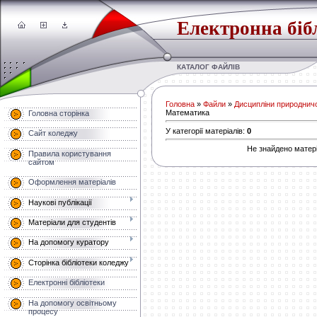
Електронна біб
КАТАЛОГ ФАЙЛІВ
Головна
»
Файли
»
Дисципліни природнич
Математика
Головна сторінка
У категорії матеріалів
:
0
Сайт коледжу
Не знайдено матері
Правила користування
сайтом
Оформлення матеріалів
Наукові публікації
Матеріали для студентів
На допомогу куратору
Сторінка бібліотеки коледжу
Електронні бібліотеки
На допомогу освітньому
процесу