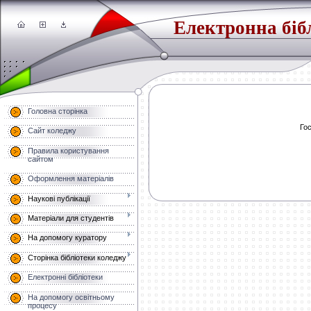
Електронна біб
Головна сторінка
Гос
Сайт коледжу
Правила користування
сайтом
Оформлення матеріалів
Наукові публікації
Матеріали для студентів
На допомогу куратору
Сторінка бібліотеки коледжу
Електронні бібліотеки
На допомогу освітньому
процесу