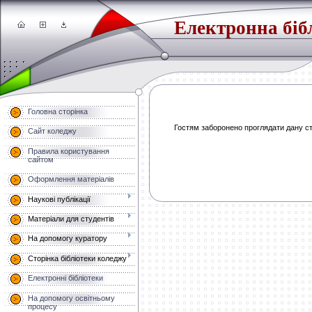
Електронна біб
Головна сторінка
Гостям заборонено проглядати дану сто
Сайт коледжу
Правила користування
сайтом
Оформлення матеріалів
Наукові публікації
Матеріали для студентів
На допомогу куратору
Сторінка бібліотеки коледжу
Електронні бібліотеки
На допомогу освітньому
процесу