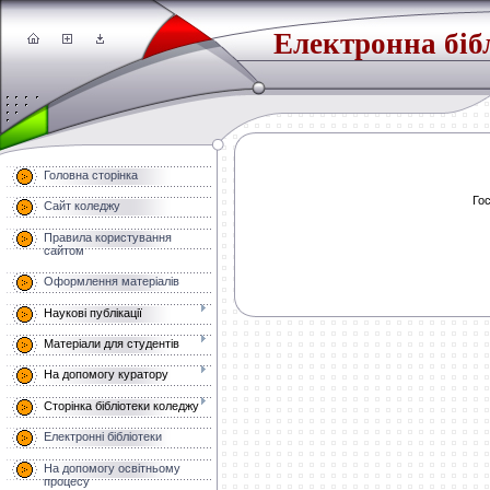
Електронна біб
Головна сторінка
Гос
Сайт коледжу
Правила користування
сайтом
Оформлення матеріалів
Наукові публікації
Матеріали для студентів
На допомогу куратору
Сторінка бібліотеки коледжу
Електронні бібліотеки
На допомогу освітньому
процесу