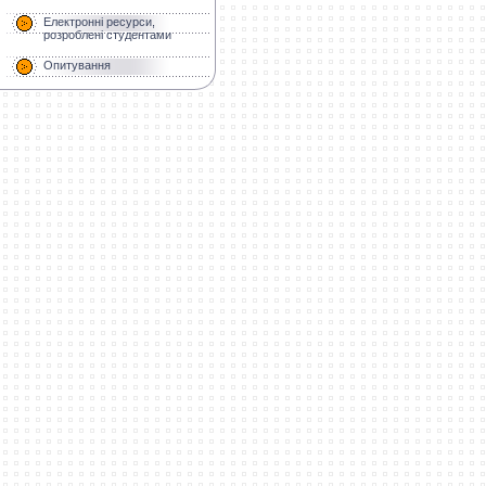
Електронні ресурси,
розроблені студентами
Опитування