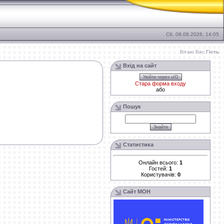
Сб, 08.08.2026, 14:05
Вітаю Вас
Гість
Вхід на сайт
Увійти через uID
Стара форма входу
або
Пошук
Статистика
Онлайн всього:
1
Гостей:
1
Користувачів:
0
Сайт МОН