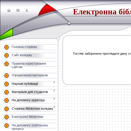
Електронна біб
Головна сторінка
Гостям заборонено проглядати дану сто
Сайт коледжу
Правила користування
сайтом
Оформлення матеріалів
Наукові публікації
Матеріали для студентів
На допомогу куратору
Сторінка бібліотеки коледжу
Електронні бібліотеки
На допомогу освітньому
процесу