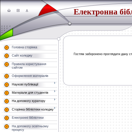
Електронна біб
Головна сторінка
Гостям заборонено проглядати дану сто
Сайт коледжу
Правила користування
сайтом
Оформлення матеріалів
Наукові публікації
Матеріали для студентів
На допомогу куратору
Сторінка бібліотеки коледжу
Електронні бібліотеки
На допомогу освітньому
процесу