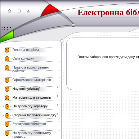
Електронна біб
Головна сторінка
Гостям заборонено проглядати дану сто
Сайт коледжу
Правила користування
сайтом
Оформлення матеріалів
Наукові публікації
Матеріали для студентів
На допомогу куратору
Сторінка бібліотеки коледжу
Електронні бібліотеки
На допомогу освітньому
процесу