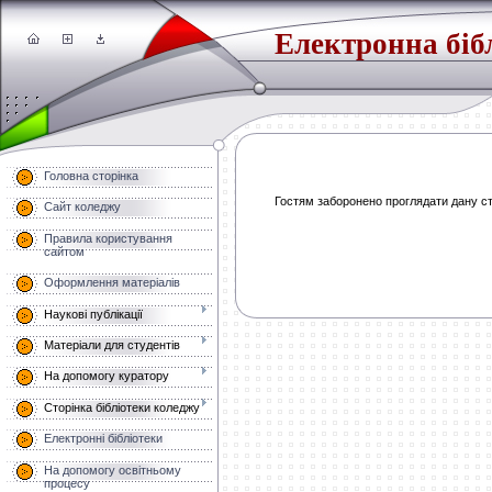
Електронна біб
Головна сторінка
Гостям заборонено проглядати дану сто
Сайт коледжу
Правила користування
сайтом
Оформлення матеріалів
Наукові публікації
Матеріали для студентів
На допомогу куратору
Сторінка бібліотеки коледжу
Електронні бібліотеки
На допомогу освітньому
процесу