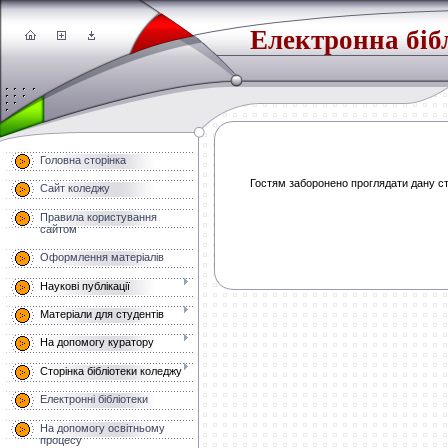
Електронна біб
Головна сторінка
Гостям заборонено проглядати дану сто
Сайт коледжу
Правила користування
сайтом
Оформлення матеріалів
Наукові публікації
Матеріали для студентів
На допомогу куратору
Сторінка бібліотеки коледжу
Електронні бібліотеки
На допомогу освітньому
процесу