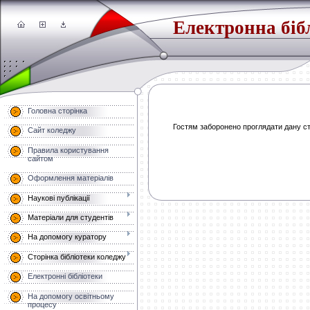
Електронна біб
Головна сторінка
Гостям заборонено проглядати дану сто
Сайт коледжу
Правила користування
сайтом
Оформлення матеріалів
Наукові публікації
Матеріали для студентів
На допомогу куратору
Сторінка бібліотеки коледжу
Електронні бібліотеки
На допомогу освітньому
процесу