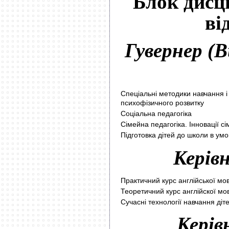
Блок дисци
ві
Гувернер (В
Спеціальні методики навчання 
психофізичного розвитку
Соціальна педагогіка
Сімейна педагогіка. Інновації с
Підготовка дітей до школи в умов
Керів
Практичний курс англійської мо
Теоретичний курс англійскої мо
Сучасні технології навчання діт
Керів