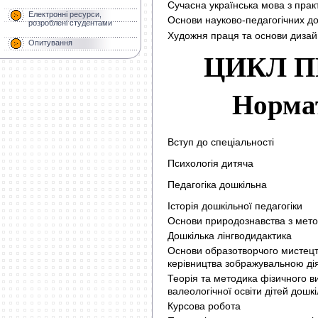
Сучасна українська мова з пра
Електронні ресурси,
Основи науково-педагогічних д
розроблені студентами
Художня праця та основи дизай
Опитування
ЦИКЛ П
Нормат
Вступ до спеціальності
Психологія дитяча
Педагогіка дошкільна
Історія дошкільної педагогіки
Основи природознавства з мет
Дошкілька лінгводидактика
Основи образотворчого мистец
керівництва зображувальною дія
Теорія та методика фізичного в
валеологічної освіти дітей дошкі
Курсова робота