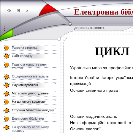
Електронна біб
ДОШКІЛЬНА ОСВІТА
ЦИКЛ 
Головна сторінка
Сайт коледжу
Правила користування
Українська мова за професійн
сайтом
Оформлення матеріалів
Історія України
.
Історія українсь
цивілізацій
Наукові публікації
Основи сімейного права
Матеріали для студентів
На допомогу куратору
Сторінка бібліотеки коледжу
Основи медичних знань
Електронні бібліотеки
Нові інформаційні технології та
На допомогу освітньому
Основи екології
процесу