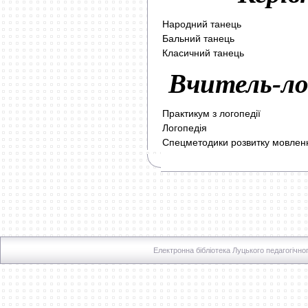
Народний танець
Бальний танець
Класичний танець
Вчитель-лог
Практикум з логопедії
Логопедія
Спецметодики розвитку мовлення
Електронна бібліотека Луцького педагогічно